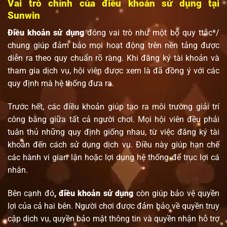
Vai trò chính của điều khoản sử dụng tại
Sunwin
Điều khoản sử dụng
đóng vai trò như một bộ quy ttắc*/
chung giúp đảm bảo mọi hoạt động trên nền tảng được
diễn ra theo quy chuẩn rõ ràng. Khi đăng ký tài khoản và
tham gia dịch vụ, hội viên được xem là đã đồng ý với các
quy định mà hệ thống đưa ra.
Trước hết, các điều khoản giúp tạo ra môi trường giải trí
công bằng giữa tất cả người chơi. Mọi hội viên đều phải
tuân thủ những quy định giống nhau, từ việc đăng ký tài
khoản đến cách sử dụng dịch vụ. Điều này giúp hạn chế
các hành vi gian lận hoặc lợi dụng hệ thống để trục lợi cá
nhân.
Bên cạnh đó
, điều khoản sử dụng
còn giúp bảo vệ quyền
lợi của cả hai bên. Người chơi được đảm bảo về quyền truy
cập dịch vụ, quyền bảo mật thông tin và quyền nhận hỗ trợ