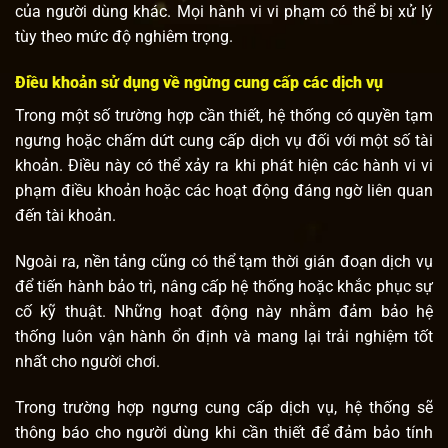
của người dùng khác. Mọi hành vi vi phạm có thể bị xử lý
tùy theo mức độ nghiêm trọng.
Điều khoản sử dụng về ngừng cung cấp các dịch vụ
Trong một số trường hợp cần thiết, hệ thống có quyền tạm
ngưng hoặc chấm dứt cung cấp dịch vụ đối với một số tài
khoản. Điều này có thể xảy ra khi phát hiện các hành vi vi
phạm điều khoản hoặc các hoạt động đáng ngờ liên quan
đến tài khoản.
Ngoài ra, nền tảng cũng có thể tạm thời gián đoạn dịch vụ
để tiến hành bảo trì, nâng cấp hệ thống hoặc khắc phục sự
cố kỹ thuật. Những hoạt động này nhằm đảm bảo hệ
thống luôn vận hành ổn định và mang lại trải nghiệm tốt
nhất cho người chơi.
Trong trường hợp ngưng cung cấp dịch vụ, hệ thống sẽ
thông báo cho người dùng khi cần thiết để đảm bảo tính