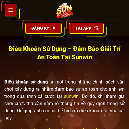
Bỏ
qua
nội
dung
ĐĂNG KÝ
TẢI APP
Điều Khoản Sử Dụng – Đảm Bảo Giải Trí
An Toàn Tại Sunwin
Điều khoản sử dụng
là một trong những chính sách sân
chơi xây dựng ra nhằm đảm bảo sự an toàn cho anh em
trong quá trình cá cược tại
sunwin
. Do đó, khi tham gia
chơi cược thủ cần nắm rõ thông tin về quy định trong sử
dụng. Để giúp anh em có thể hiểu rõ điều khoản tại nhà cái
này.