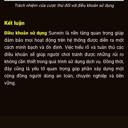
Trách nhiệm của cược thủ đối với điều khoản sử dụng
Kết luận
Điều khoản sử dụng
Sunwin là nền tảng quan trọng giúp
đảm bảo mọi hoạt động trên hệ thống được diễn ra một
cách minh bạch và ổn định. Việc hiểu rõ và tuân thủ các
điều khoản sẽ giúp người chơi tránh được những rủi ro
không cần thiết trong quá trình sử dụng dịch vụ. Đồng thời,
đây cũng là yếu tố quan trọng góp phần xây dựng một
cộng đồng người dùng an toàn, chuyên nghiệp và bền
vững.