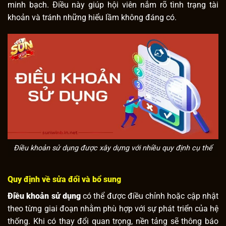
minh bạch. Điều này giúp hội viên nắm rõ tình trạng tài
khoản và tránh những hiểu lầm không đáng có.
Điều khoản sử dụng được xây dựng với nhiều quy định cụ thể
Quy định về sửa đổi và bổ sung
Điều khoản sử dụng
có thể được điều chỉnh hoặc cập nhật
theo từng giai đoạn nhằm phù hợp với sự phát triển của hệ
thống. Khi có thay đổi quan trọng, nền tảng sẽ thông báo